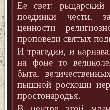
Ее свет: рыцарский
поединки чести, з
ценности религиоз
проповеди святых по
И трагедии, и карнав
на фоне то великоле
быта, величественны
пышной роскоши иер
простонародья.
В центре этой мра