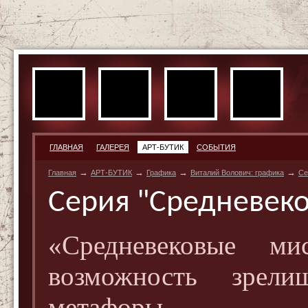
ГЛАВНАЯ
ГАЛЕРЕЯ
АРТ-БУТИК
СОБЫТИЯ
→
→
→
→
Главная
АРТ-БУТИК
Графика
Виталий Волович: графика
Се
Серия "Средневек
«Средневековые м
возможность зрели
метафоры.