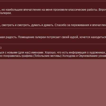
, но наибольшее впечатление на меня произвели классические работы. Впро
галереи.
, смотреть и смотреть, думать и думать. Спасибо за переживания и впечатле
кая радость. Помещение галереи потрясает своей аурой, хочется находиться 
1)
ься с новыми (для нас) именами. Хорошо, что есть информация о художниках
нно понравилась графика (Тобольские мотивы) Холодова и Окунева!какие узн