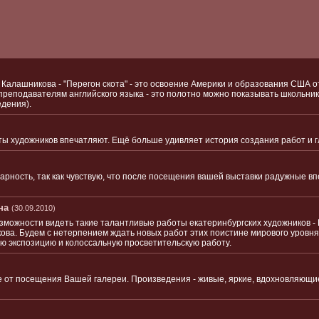
 Калашникова - "Перегон скота" - это освоение Америки и образования США о
преподавателям английского языка - это полотно можно показывать школьни
едения).
ты художников впечатляют. Ещё больше удивляет история создания работ и гл
дарность, так как чувствую, что после посещения вашей выставки радужные 
на
(30.09.2010)
озможности видеть такие талантливые работы екатеринбургских художников -
ва. Будем с нетерпением ждать новых работ этих поистине мирового уровня
 экспозицию и колоссальную просветительскую работу.
 от посещения Вашей галереи. Произведения - живые, яркие, вдохновляющие 