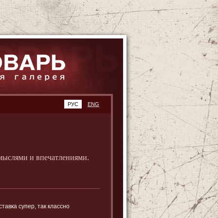
РУС
ENG
мыслями и впечатлениями.
тавка супер, так классно