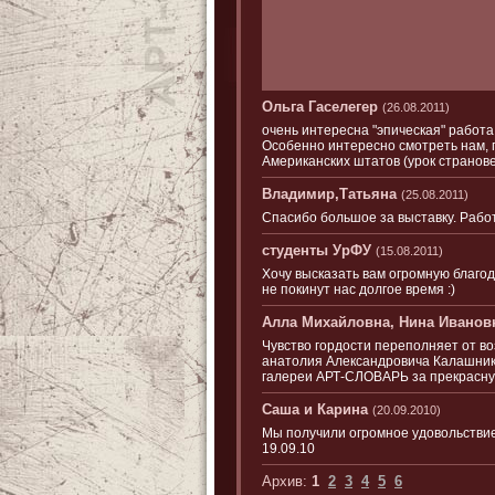
Ольга Гаселегер
(26.08.2011)
очень интересна "эпическая" работа
Особенно интересно смотреть нам, 
Американских штатов (урок странов
Владимир,Татьяна
(25.08.2011)
Спасибо большое за выставку. Рабо
студенты УрФУ
(15.08.2011)
Хочу высказать вам огромную благо
не покинут нас долгое время :)
Алла Михайловна, Нина Иванов
Чувство гордости переполняет от в
анатолия Александровича Калашнико
галереи АРТ-СЛОВАРЬ за прекрасную
Саша и Карина
(20.09.2010)
Мы получили огромное удовольствие
19.09.10
Архив:
1
2
3
4
5
6