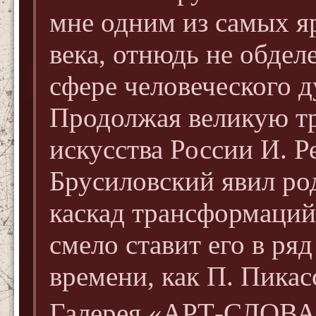
мне одним из самых я
века, отнюдь не обдел
сфере человеческого д
Продолжая великую т
искусства России И. Р
Брусиловский явил ро
каскад трансформаций
смело ставит его в ря
времени, как П. Пикас
Галерея «АРТ-СЛОВАР