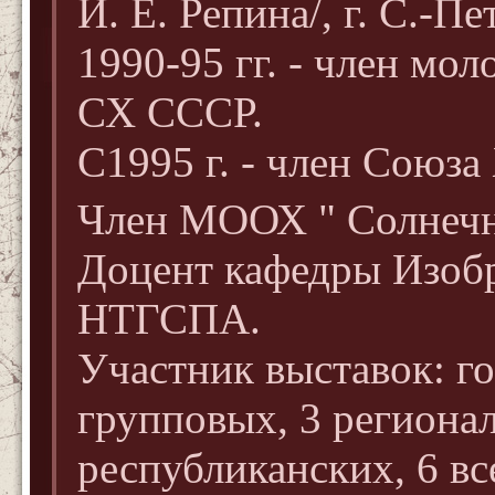
И. Е. Репина/, г. С.-Пе
1990-95 гг. - член мо
СХ СССР.
С1995 г. - член Союза
Член МООХ " Солнечн
Доцент кафедры Изоб
НТГСПА.
Участник выставок: го
групповых, 3 регионал
республиканских, 6 вс